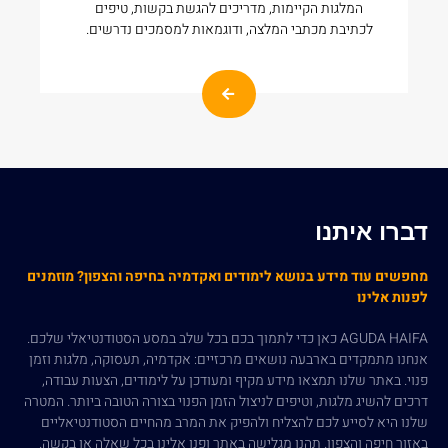
המלגות הקיימות, מדריכים להגשת בקשות, טיפים
לכתיבת מכתבי המלצה, ודוגמאות למסמכים נדרשים.
דברו איתנו
מחפשים עוד מידע בנושא לימודים ואקדמיה בחיפה והצפון? מוזמנים
לפנות אלינו
AGUDA HAIFA כאן כדי לתמוך בכם בכל שלב במסע הסטודנטיאלי שלכם.
אנחנו מתמקדים בארבעה נושאים מרכזיים: אקדמיה, תעסוקה, מלגות וזמן
פנוי. באתר שלנו תמצאו מידע מקיף ומעודכן על לימודים, הצעות עבודה,
דרכים להשיג מלגות, וטיפים לניצול הזמן הפנוי בצורה הטובה ביותר. המטרה
שלנו היא לסייע לכם להצליח ולהפיק את המרב מהחיים הסטודנטיאליים
באזור חיפה והצפון. תהנו מגלישה באתר ופנו אלינו בכל שאלה או בקשה.