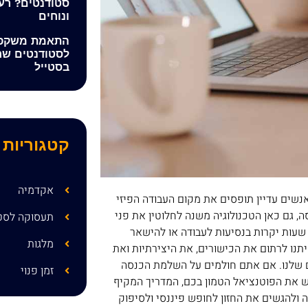
סטודנטים? רעי
ונוחים
התאמת משקפיי
לסטודנטים שר
בסטייל
קטגוריות
אקדמיה
אנשים עדיין תופסים את מקום העבודה הפיזי
, גם כאן הטכנולוגיה משנה לחלוטין את פני
תעסוקה לסט
 שעות יקרות בנסיעות לעבודה או להישאר
מלגות
נו לרתום את הכישורים, את היצירתיות ואת
ים שלנו. אם אתם חולמים על השלמת הכנסה
זמן פנוי
את הפוטנציאל הטמון בכם, המדריך המקיף
ור פרנסה ולהגשים את החזון לחופש פיננסי ולסיפוק