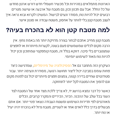
הארונות מתמלאים במהירות וכל מכשיר חשמלי חדש דורש ארגון מחדש
של כל החלל. אבל עם תכנון נכון, גם מטבח של ארבעה או שישה מטרים
רבועים יכול להיות נוח, מסודר ונעים לבישול. המשיכו לקרוא ובוא נראה איך
לעצב מטבח קטן בלי לוותר על אחסון, משטח עבודה או סגנון אישי.
למה מטבח קטן הוא לא בהכרח בעיה?
מטבח קטן מחייב אתכם לבחור בצורה מדויקת יותר מה באמת נחוץ. אין
הרבה מקום לכלים שמשמשים פעם בשנה, לקערות מיותרות או לחפצים
שמצטברים בלי סיבה. דווקא בגלל זה, מטבח קומפקטי שמתוכנן נכון יכול
להיות נוח מאוד לשימוש יומיומי.
העיקרון הזה מתחבר גם אל
הפסיכולוגיה של מינימליזם
, שמדגישה כיצד
פחות עומס בסביבה יכול ליצור תחושה רגועה, מסודרת ונעימה יותר. עבור
סטודנטים שחיים בדירה קטנה, צמצום חפצים מיותרים יכול גם לפנות מקום
וגם להפוך את המטבח לקל יותר לתחזוקה.
כאשר כל דבר נמצא בהישג יד, לא צריך ללכת מצד אחד של המטבח לצד
השני בכל שלב של ההכנה. הכיור, הכיריים והמקרר קרובים, הכלים
מאורגנים לפי תדירות השימוש ומשטח העבודה נשאר פנוי יותר. אם אתם
מבשלים בדרך כלל לאדם אחד או לשניים, מטבח גדול לא בהכרח יהיה יעיל
או נוח יותר.