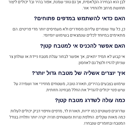
לבן הוא הבחירה הקלאסית, אך גם גווני שמנת, אפור בהיר ובז' יכולים ליצור
תחושת מרחב ולהחזיר אור.
האם כדאי להשתמש במדפים פתוחים?
כן, כל עוד שומרים עליהם מסודרים ולא מעמיסים יותר מדי פריטים. הם
מתאימים במיוחד לכלים שנמצאים בשימוש יומיומי.
האם אפשר להכניס אי למטבח קטן?
אי קבוע לא תמיד יתאים, אך אפשר לבחור עגלת מטבח ניידת או שולחן צר
שניתן להזיז ולנצל גם לאחסון.
איך יוצרים אשליה של מטבח גדול יותר?
שימוש בצבעים בהירים, תאורה טובה, משטחים מחזירי אור ושמירה על
שיש פנוי יכולים להגדיל את החלל מבחינה חזותית.
כמה עולה לשדרג מטבח קטן?
שדרוגים פשוטים כמו ידיות, תאורת לד, מדפים וחיפוי דביק יכולים לעלות
כמה מאות שקלים. החלפת נגרות ומשטחים תהיה יקרה יותר ותלויה בגודל
המטבח ובחומרים שנבחרו.