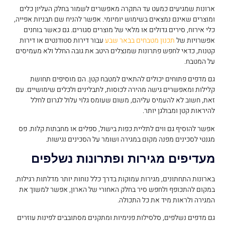
ארונות שמגיעים כמעט עד התקרה מאפשרים לשמור בחלק העליון כלים
ומוצרים שאינם נמצאים בשימוש יומיומי. אפשר להניח שם תבניות אפייה,
כלי אירוח, סירים גדולים או מלאי של מוצרים סגורים. גם כאשר בוחנים
אפשרויות של
תכנון מטבחים בבאר שבע
עבור דירות סטודנטים או דירות
קטנות, כדאי לחפש פתרונות שמנצלים היטב את גובה החלל ולא מעמיסים
על המטבח.
גם מדפים פתוחים יכולים להתאים למטבח קטן. הם מוסיפים תחושת
קלילות ומאפשרים גישה מהירה לכוסות, לתבלינים ולכלים שימושיים. עם
זאת, חשוב לא להעמיס עליהם, משום שעומס גלוי עלול לגרום לחלל
להיראות קטן ומבולגן יותר.
אפשר להוסיף גם ווים לתליית כפות בישול, ספלים או מחבתות קלות. פס
מגנטי לסכינים מפנה מקום במגירה ושומר על הסכינים נגישות.
מעדיפים מגירות ופתרונות נשלפים
בארונות התחתונים, מגירות עמוקות בדרך כלל נוחות יותר מדלתות רגילות.
במקום להתכופף ולחפש סיר בחלק האחורי של הארון, אפשר למשוך את
המגירה ולראות מיד את כל התכולה.
גם מדפים נשלפים, סלסילות פנימיות ומתקנים מסתובבים לפינות עוזרים