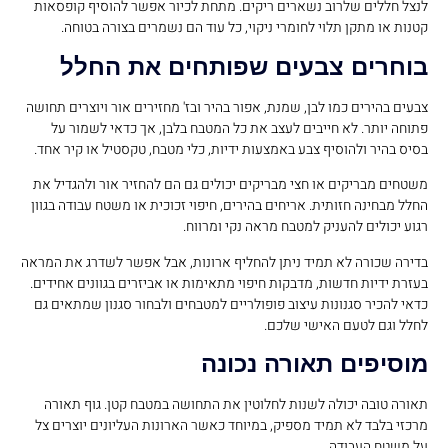
לנצל חללים שלרוב נשארים ריקים. מתחת לכיור אפשר להוסיף קופסאות
קטנות או מתקן תלוי לחומרי ניקוי, כל עוד הם נשמרים בצורה בטוחה.
בוחרים צבעים שפותחים את החלל
צבעים בהירים כמו לבן, שמנת, אפור בהיר ובז' מחזירים אור ויוצרים תחושה
פתוחה יותר. לא חייבים לעצב את כל המטבח בלבן, אך כדאי לשמור על
בסיס בהיר ולהוסיף צבע באמצעות ידיות, כלי מטבח, טקסטיל או קיר אחד.
משטחים מבריקים או חצי מבריקים יכולים גם הם להחזיר אור ולהגדיל את
החלל מבחינה חזותית. אריחים בהירים, חיפוי זכוכית או משטח עבודה בגוון
רגוע יכולים להעניק למטבח מראה נקי ומרווח.
בדירה שכורה לא תמיד ניתן להחליף ארונות, אבל אפשר לשדרג את המראה
בעזרת ידיות חדשות, מדבקות חיפוי מתאימות או אביזרים בגוונים אחידים.
כדאי להכיר סגנונות עיצוב פופולריים למטבחים ולבחור סגנון שמתאים גם
לחלל וגם לטעם האישי שלכם.
מוסיפים תאורה נכונה
תאורה טובה יכולה לשנות לחלוטין את התחושה במטבח קטן. גוף תאורה
מרכזי בלבד לא תמיד מספיק, במיוחד כאשר הארונות העליונים יוצרים צל
על משטח העבודה.