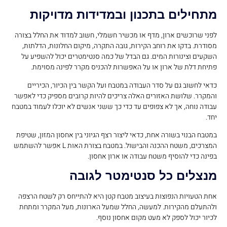
מתחילים בתכנון ובמדידות מדויקות
לפני שרוכשים ארון, מדף או מכשיר חשמלי, חשוב למדוד את החלל בצורה
מסודרת. בדקו את רוחב הקירות, גובה התקרה, מיקום החלונות, הדלתות,
השקעים וצינורות המים. גם הבדל של כמה סנטימטרים יכול להשפיע על
פתיחת דלת של ארון או על האפשרות להכניס מקרר לפינה מסוימת.
כדאי לחשוב גם על סדר העבודה במטבח ועל הקשר בין הכיור, הכיריים
והמקרר. שלושת האזורים האלה צריכים להיות קרובים מספיק כדי לאפשר
עבודה נוחה, אך לא צפופים עד כדי כך ששני אנשים לא יוכלו לעמוד במטבח
יחד.
במטבח הבנוי בשורה אחת, כדאי ליצור רצף הגיוני בין אחסון המזון, שטיפת
המצרכים, משטח ההכנה והבישול. במטבח בצורת האות L אפשר להשתמש
בפינה כדי להוסיף משטח עבודה או ארון אחסון.
מנצלים כל סנטימטר לגובה
אחת הטעויות הנפוצות בעיצוב מטבח קטן היא להתייחס רק לשטח הרצפה
ולהתעלם מהקירות. למעשה, החלל שמעל הארונות, מעל המקרר ומתחת
לכיור יכול לספק לא מעט מקום אחסון נוסף.