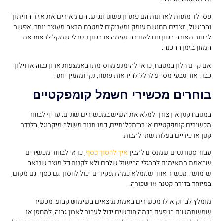
פסי לד מתחת לארונות הם פתרון פשוט ונגיש. הם מאירים את אזור החיתוך
והבישול, יוצרים תחושת עומק ומעניקים למטבח מראה מעוצב יותר. אפשר
לבחור תאורה בגוון חם לאווירה נעימה או בגוון ניטרלי שמקל לראות את
המזון בזמן ההכנה.
אם קיים חלון במטבח, כדאי להימנע מחסימתו באמצעות ארון גבוה או וילון
כבד. אור טבעי מסייע לחלל להיראות פתוח, נקי ומזמין יותר.
בוחרים מכשירי חשמל קומפקטיים
במטבח קטן אין צורך למלא את השיש במכשירים שונים. עדיף לבחור
מכשירים קומפקטיים או רב־תכליתיים, כמו תנור משולב מיקרוגל, בלנדר
קטן או כיריים בעלות שתי להבות.
עבור סטודנטים שמנסים להבין
איך לחסוך כסף
, כדאי לבחור מכשירים
שבאמת מתאימים להרגלי הבישול שלהם ולא לקנות כל מוצר שנראה
שימושי. מכשיר אחד שממלא כמה תפקידים יכול לחסוך גם כסף וגם מקום,
במיוחד בדירה קטנה או שכורה.
מומלץ לבדוק אילו מכשירים באמת נמצאים בשימוש קבוע. מכשיר
שמשתמשים בו פעם בכמה חודשים יכול לעבור לארון גבוה, למחסן או