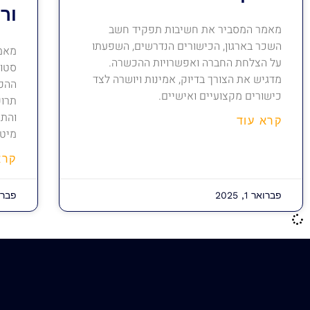
ורי
מאמר המסביר את חשיבות תפקיד חשב
השכר בארגון, הכישורים הנדרשים, השפעתו
מאמר
על הצלחת החברה ואפשרויות ההכשרה.
סטוד
מדגיש את הצורך בדיוק, אמינות ויושרה לצד
ההפר
כישורים מקצועיים ואישיים.
תרופ
והתא
קרא עוד
מיטב
קרא
פברואר 1, 2025
פברואר 