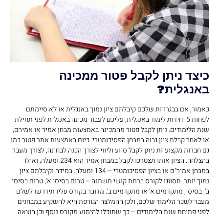
כיצד ניתן לקבל פטור ממכינה
באנגלית?
כאמור, אם בבגרויות שלכם קיבלתם ציון נמוך באנגלית או לא סיימתם
לפחות 5 יחידות לימוד באנגלית, עליכם לעבור מכינה באנגלית לפני תחילת
שנת הלימודים. ניתן לקבל פטור מהמכינה באמצעות מבחן אמיר או אמירם,
או לאחר קבלת ציון גבוה במבחן הפסיכומטרי. כיום באמצעות אתר פטור כמו
גם חברות מקצועיות ניתן לקבל סיוע וליווי לצורך הכנה לבחינה, לצורך מעבר
בהצלחה. הציון אותו תצטרכו לקבל במבחן אמיר הוא 234 ומעלה, ואילו
במבחן אמיר"ם או בציון הפסיכומטרי – 134 ומעלה. במידה וקיבלתם ציון
נמוך יותר, תסווגו לקורס ברמת קושי משתנה – טרום בסיסי א', טרום בסיסי
ב', בסיסי, מתקדמים א' או מתקדמים ב'. מדובר בקורס עליו תידרשו לשלם
מעבר לשכר הלימוד שלכם, ולכן ההמלצה הגורפת היא להשקיע במבחנים
לפני פתיחת שנת הלימודים – כך שתוכלו להימנע מקורס נוסף וכן הוצאה