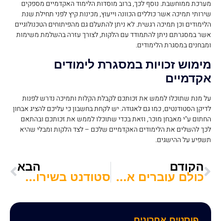
מערכת ממוחשבת. נוסף לכך, ברוב מוסדות הלימוד האקדמיים מספקים
שירותי תמיכה אשר כוללים הכוונה וייעוץ, מכינות קיץ לפני תחילת שנת
הלימודים וכן תמיכה רגשית. לא ניתן להתעלם גם מהפיתוחים הטכנולוגיים
אשר במסגרתם ניתן להתמודד עם הלקות, לצורך עזרה בהשלמת משימות
ומבחנים במסגרת הלימודים.
מימוש זכויות במסגרת לימודים
אקדמיים
על מנת שתוכלו לממש את זכותכם לקבלת הקלות ותמיכה נדרש לפנות
לדיקן הסטודנטים, כמו גם לאגודה. יש לקחת בחשבון כי עליכם להציג אבחון
החתום ע"י מאבחן מוכר, וזאת בכדי שתוכלו לממש את זכותכם ובהתאם
לכך להשלים את הלימודים האקדמיים שלכם – לצד הלקות ומבלי שהיא
תשפיע על ההישגים.
הקודם
הבא
כולם עוברים את זה: לימודי אנגלית לסטודנטים
סטודנט בשירות מילואים? דע את זכויותיך!
פוסטים אחרונים