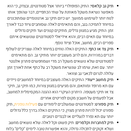
תיק גב קלאסי:
התיק הפופולרי ביותר אצל סטודנטים, ובצדק, כי הוא
מאפשר נשיאת משקל מאוזנת על שתי הכתפיים, דבר שהופך אותו
לנוח יותר לשימוש ממושך. יש כיום תיקי גב ארגונומיים שמתוכננים
במיוחד לתמיכה בגב, והם מתאימים לאלה שסוחבים ציוד כבד לאורך
זמן. התיק מגיע במגוון גדלים, מתיקים קטנים ועד תיקים גדולים
במיוחד עם תאים רבים, והוא אידיאלי לסטודנטים שנושאים איתם
ספרים רבים, מחשב, אוכל וציוד נוסף.
תיק צד או כתף:
התיקים האלה נוחים במיוחד לאלה שצריכים לשלוף
דברים במהירות, והם לרוב מעוצבים יותר מתיקי גב. הם מתאימים
לסטודנטים שלא נושאים משקל רב מדי ושמחפשים פתרון אלגנטי
יותר. עם זאת, שימו לב שנשיאת משקל רב על כתף אחת לאורך זמן
עלולה לגרום לכאבי גב וצוואר.
תיק מחשב ייעודי:
התיקים האלה מעוצבים במיוחד למחשבים ניידים
עם תא מרופד ומותאם, והם מגיעים במגוון צורות, כמו תיקי גב, תיקי
צד או תיקי מעטפה. היתרון העיקרי הוא ההגנה המקסימלית למחשב,
אבל לפעמים על חשבון מקום לפריטים אחרים.
תיק ספורט:
לסטודנטים שמשלבים לימודים עם
פעילות גופנית
, תיק
ספורט יכול להיות פתרון מצוין, כי התיקים האלה בדרך כלל גדולים
יותר עם תא נפרד לנעליים או לבגדים רטובים.
תיק למחברות וקלסרים:
תיק פשוט וקל לאלה שלא נושאים מחשב
ושלא זקוקים לתכולה גדולה, והוא אפשרות טובה לימים "קלים" בלוח