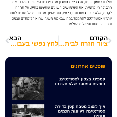
שלכם במשך שנים, אז הביאו בחשבון את הצרכים האישיים שלכם, את
התכולה היומיומית ואת השימושים השונים שתעשו בתיק. אל תמהרו
לקנות, אלא בדקו, השוו ונסו, כי תיק טוב יהפוך את חוויית הלימודים לנוחה
יותר ויאפשר לכם להתמקד במה שבאמת משנה שהוא הלימודים עצמם
והחוויה הסטודנטיאלית המלאה.
הקודם
הבא
ציוד חזרה לבית ספר – כל מה שצריך לשנת לימודים מוצלחת
לחץ נפשי בעבודה: זיהוי, הבנה ודרכי התמודדות
פוסטים אחרונים
קמפינג בצפון לסטודנטים:
חופשת סמסטר שלא תשכחו
איך לעצב מטבח קטן בדירת
סטודנטים? רעיונות חכמים
ונוחים