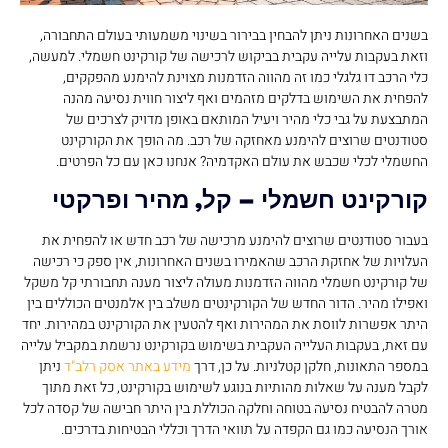
בשנים האחרונות ניתן להבחין בבירור בשינוי משמעותי בעולם התחבורה,
וזאת בעקבות עלייה עקבית בביקוש לרכישה של קורקינט חשמלי. למעשה,
כלי הרכב דו גלגלי כמו זה מהווה הזדמנות מצוינת להימנע מהפקקים,
להפחית את השימוש בדלקים מזהמים ואף ליצור חווית נסיעה מהנה
המתבצעת על גבי כלי מהיר ויעיל המותאם באופן מדויק לצרכים של
סטודנטים שרוצים להימנע מאחזקה של רכב. מה הופך את הקורקינט
החשמלי לכלי שכבש את עולם האקדמיה? אנחנו כאן עם כל הפרטים.
קורקינט חשמלי – קל, מהיר ופרקטי
בעבור סטודנטים שרוצים להימנע מרכישה של רכב חדש או להפחית את
העלויות של אחזקת הרכב שהאמירו בשנים האחרונות, אין ספק כי רכישה
של קורקינט חשמלי מהווה הזדמנות מעולה ליצור מענה תחבורתי קל משקל
ואפילו מהיר. הדור החדש של הקורקינטים משלב בין אלמנטים הכוללים בין
היתר אפשרות לווסת את המהירות ואף להטעין את הקורקינט במהירות. יחד
עם זאת, בעקבות העלייה העקבית בשימוש בקורקינט נרשמת במקביל עלייה
במספר התאונות, חלקן קטלניות. על כן, דרך
מידע באתר אסק רלב"ד
ניתן
לקבל מענה על שאלות מהותיות בנוגע לשימוש בקורקינט, כל זאת מתוך
מטרה להבטיח נסיעה בטוחה וחלקה הכוללת בין היתר חבישה של קסדה לכל
אורך הנסיעה כמו גם הקפדה על תוואי הדרך וכללי הבטיחות בדרכים.