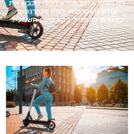
דף הבית
»
זמן פנוי
»
הכלי שכבש את
עולם האקדמיה: למה סטודנטים
בוחרים להתנייד בקורקינט חשמלי?