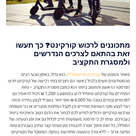
מתכוננים לרכוש קורקינט? כך תעשו
זאת בהתאם לצרכים הנדרשים
ולמסגרת התקציב
מאחר והמגוון של
קורקינטים חשמליים
הוא גדול, באופן טבעי רבים
מהסטודנטים חשים בלבול כאשר הם ניצבים בפני רכישה של קורקינט חדש.
הפרמטר הראשון והחשוב ביותר הוא כמובן מסגרת התקציב – טווח
המחירים של קורקינט מתחיל לרוב בממוצע ב 1,200 ₪ ויכול להאמיר גם
לסכומים גבוהים בגובה של 6,000 ₪ ואף יותר. בשביל לבצע בחירה נכונה
רצוי לבצע סקר השוואת מחירים וכן לקבל המלצות מחברים או בני משפחה
שרכשו קורקיינט ויכולים לסייע לכם לבחור את הדגם הטוב והאיכותי ביותר
בעבורכם. שימו לב כי פרמטר משמעותי חייב לכלול גם את זמן הטעינה של
הסוללה, כל זאת מתוך מטרה להבטיח זמן טעינה קצר שיניב בעבורכם טווח
נסיעה ארוך – ללא צורך בהטענה מחודשת. בנוסף, המשקל של הקורקינט