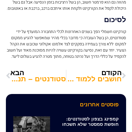
מהווה גם הוא פרמטר חשוב, הן בשל היציבות בזמן הנסיעה אבל גם בשל
היכולת לקפל את הקורקינט ולקחת אותו איתכם ברכב, ברכבת או באוטובוס.
לסיכום
קורקינט חשמלי הפך בשנים האחרונות לכלי התחבורה המועדף על ידי
סטודנטים, הן בשל העובדה כי מדובר בכלי מהיר שמאפשר להגיע ממקום
למקום ללא צורך בעמידה בפקקים לצד אלמנט אקולוגי שכובש את הקהל
הצעיר. יחד עם זאת, נסיעה בקורקינט עשויה להיות מסוכנת מאוד ועל חשוב
להקפיד על כללי הדרך ועל נהיגה בטוחה, מתוך מטרה להגיע בשלום ליעד.
הקודם
הבא
חושבים ללמוד הנהלת חשבונות? הינה כל המידע שצריך לדעת על המקצוע!
סטודנטים – תנו לסחבק לסדר אתכם: הכירו את האתר שימצא עבורכם עבודה במהירות
פוסטים אחרונים
קמפינג בצפון לסטודנטים:
חופשת סמסטר שלא תשכחו