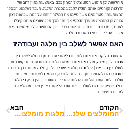
מוחלשות וכן מימוש הפוטנציאל הטמון בכם, באמצעות מגוון רחב של
הדרכות וקורסים אותם תוכלו לקבל במסגרת המלגה. מעבר לאלמנט הכספי
המשמעותי, סטודנטים אשר סיימו את המלגה דיווחו על רמת שביעות רצון
גבוהה הן כתוצאה מהערך הכספי אך יותר מכך מהכישורים אותם קיבלו
לעתיד, כמו גם חברים חדשים אותם הכירו וכן התחושה של המימוש העצמי
אשר באה לידי ביטוי במסגרת המלגה.
האם אפשר לשלב בין מלגה ועבודה?
התשובה חלוקה. אם אתם לומדים בלימודי ערב, ניתן בהחלט לשלב בין
עבודה לבין מלגה, אולם אם אתם במסגרת לימודים תובענית תתקשו מאוד
לשלב בין השניים (אבל זה בהחלט אפשרי). על כן, מלגה מהווה דרך מצוינת
בעבורכם גם להרוויח כסף וגם לתת לחברה, בהתאם למטרות האישיות
שלכם ולתחושת השליחות הנלוות לתהליך. משום כך, אין ספק כי מלגה
יכולה לסייע לכם גם לשלם בעבור שכר הלימוד באופן חלקי או מלא וגם
לתרום מעצמכם.
הקודם
הבא
המומלצים שלנו: עיתונות לסטודנטים
מלגות מומלצות לסטודנטים בחיפה – פרויקט רבדים, ISEFI ועוד!