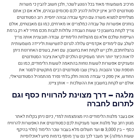
מרכיב משמעותי מאוד בכל הנוגע לשכר, ולכן חשוב להבין כי משרות
סטודנטים לרוב אינן יכולות להניב לכם סכומים גבוהים, אלא אם כן אתם
מצליחים למצוא משרה עם היקף עבודה גבוהה יחסית. רוב הסטודנטים
בוחנים אפשרות של עבודה כמלצרים או מארחים, כמו גם מאבטחים, אולם
צריך לקחת בחשבון כי שעות העבודה עלולות לגבות מכם מחיר לא רק ברמת
העייפות שלכם אלא גם מהצלחת הלימודים. עבודה תובענית אותה צריך
לשלב עם לימודים אקדמיים עלולה לגרום לתשישות ולירידה משמעותית
בהצלחתכם, ולכן יש לקחת זאת בחשבון. עם זאת, בשנים האחרונות ניתן
לראות כיצד יותר ויותר מעסיקים הולכים לקראת ציבור הסטודנטים
ומעניקים אפשרות לשעות נוחות בהתאמה לשעות הלימודים, כמו גם
תוספת שכר והטבות. בעידן שבו סטודנטים רבים מתקשים לסגור את
החודש, אין ספק כי עבודה מהווה חלק בלתי נפרד מהתמהיל הסטודנטיאלי,
אולם יש לקחת בחשבון את ההשלכות – אותן ציינו.
מלגה – דרך מצוינת להרוויח כסף וגם
לתרום לחברה
אם בעבר מלגות הלימודים היו מצומצמות למדי, כיום ניתן בקלות לאתר
מגוון רחב של מלגות אשר מעניקות לכם כסטודנטים את האפשרות להרוויח
כסף – בין 3,000 ₪ ועד תשלום מלא בעבור שכר הלימוד (תלוי בהיקף
שעות המלגה) אך מעבר לכך גם ערך מוסף בדמות סיוע לאוכלוסיות