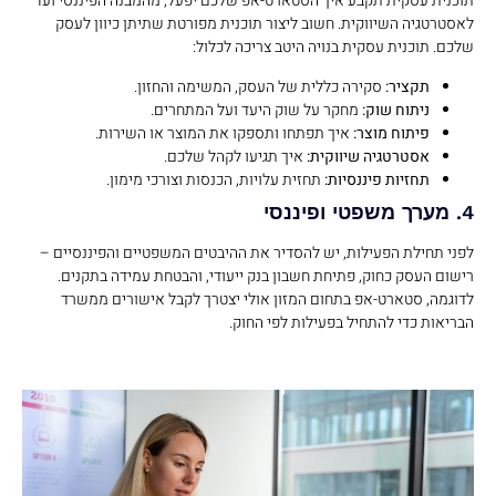
תוכנית עסקית תקבע איך הסטארט-אפ שלכם יפעל, מהמבנה הפיננסי ועד
לאסטרטגיה השיווקית. חשוב ליצור תוכנית מפורטת שתיתן כיוון לעסק
שלכם. תוכנית עסקית בנויה היטב צריכה לכלול:
תקציר:
סקירה כללית של העסק, המשימה והחזון.
ניתוח שוק:
מחקר על שוק היעד ועל המתחרים.
פיתוח מוצר:
איך תפתחו ותספקו את המוצר או השירות.
אסטרטגיה שיווקית:
איך תגיעו לקהל שלכם.
תחזיות פיננסיות:
תחזית עלויות, הכנסות וצורכי מימון.
4. מערך משפטי ופיננסי
לפני תחילת הפעילות, יש להסדיר את ההיבטים המשפטיים והפיננסיים –
רישום העסק כחוק, פתיחת חשבון בנק ייעודי, והבטחת עמידה בתקנים.
לדוגמה, סטארט-אפ בתחום המזון אולי יצטרך לקבל אישורים ממשרד
הבריאות כדי להתחיל בפעילות לפי החוק.