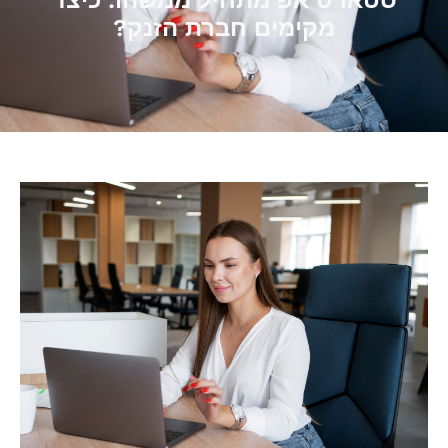
סטארט אפ מתחיל ממשהו: כיצד
מקימים חברת הזנק?