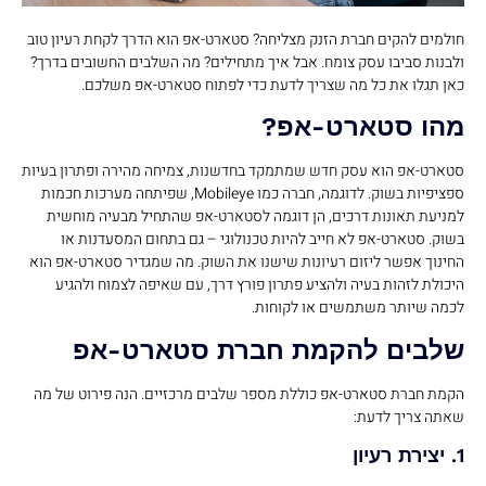
חולמים להקים חברת הזנק מצליחה? סטארט-אפ הוא הדרך לקחת רעיון טוב
ולבנות סביבו עסק צומח. אבל איך מתחילים? מה השלבים החשובים בדרך?
כאן תגלו את כל מה שצריך לדעת כדי לפתוח סטארט-אפ משלכם.
מהו סטארט-אפ?
סטארט-אפ הוא עסק חדש שמתמקד בחדשנות, צמיחה מהירה ופתרון בעיות
ספציפיות בשוק. לדוגמה, חברה כמו Mobileye, שפיתחה מערכות חכמות
למניעת תאונות דרכים, הן דוגמה לסטארט-אפ שהתחיל מבעיה מוחשית
בשוק. סטארט-אפ לא חייב להיות טכנולוגי – גם בתחום המסעדנות או
החינוך אפשר ליזום רעיונות שישנו את השוק. מה שמגדיר סטארט-אפ הוא
היכולת לזהות בעיה ולהציע פתרון פורץ דרך, עם שאיפה לצמוח ולהגיע
לכמה שיותר משתמשים או לקוחות.
שלבים להקמת חברת סטארט-אפ
הקמת חברת סטארט-אפ כוללת מספר שלבים מרכזיים. הנה פירוט של מה
שאתה צריך לדעת:
1. יצירת רעיון