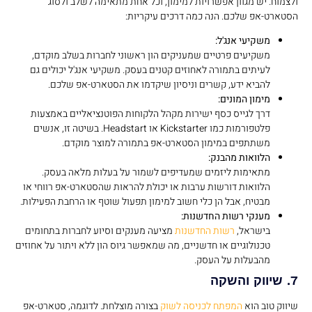
ולצמוח. יש מגוון אפשרויות למימון, וכל אחת מתאימה לשלב ולסוג
הסטארט-אפ שלכם. הנה כמה דרכים עיקריות:
משקיעי אנג'ל:
משקיעים פרטיים שמעניקים הון ראשוני לחברות בשלב מוקדם,
לעיתים בתמורה לאחוזים קטנים בעסק. משקיעי אנג'ל יכולים גם
להביא ידע, קשרים וניסיון שיקדמו את הסטארט-אפ שלכם.
מימון המונים:
דרך לגייס כסף ישירות מקהל הלקוחות הפוטנציאליים באמצעות
פלטפורמות כמו Kickstarter או Headstart. בשיטה זו, אנשים
משתתפים במימון הסטארט-אפ בתמורה למוצר מוקדם.
הלוואות מהבנק:
מתאימות ליזמים שמעדיפים לשמור על בעלות מלאה בעסק.
הלוואות דורשות ערבות או יכולת להראות שהסטארט-אפ רווחי או
מבטיח, אבל הן כלי חשוב למימון תפעול שוטף או הרחבת הפעילות.
מענקי רשות החדשנות:
בישראל,
רשות החדשנות
מציעה מענקים וסיוע לחברות בתחומים
טכנולוגיים או חדשניים, מה שמאפשר גיוס הון ללא ויתור על אחוזים
מהבעלות על העסק.
7. שיווק והשקה
שיווק טוב הוא
המפתח לכניסה לשוק
בצורה מוצלחת. לדוגמה, סטארט-אפ