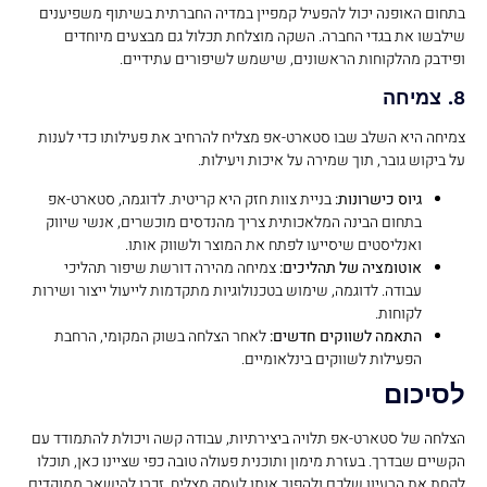
בתחום האופנה יכול להפעיל קמפיין במדיה החברתית בשיתוף משפיענים
שילבשו את בגדי החברה. השקה מוצלחת תכלול גם מבצעים מיוחדים
ופידבק מהלקוחות הראשונים, שישמש לשיפורים עתידיים.
8. צמיחה
צמיחה היא השלב שבו סטארט-אפ מצליח להרחיב את פעילותו כדי לענות
על ביקוש גובר, תוך שמירה על איכות ויעילות.
גיוס כישרונות:
בניית צוות חזק היא קריטית. לדוגמה, סטארט-אפ
בתחום הבינה המלאכותית צריך מהנדסים מוכשרים, אנשי שיווק
ואנליסטים שיסייעו לפתח את המוצר ולשווק אותו.
אוטומציה של תהליכים:
צמיחה מהירה דורשת שיפור תהליכי
עבודה. לדוגמה, שימוש בטכנולוגיות מתקדמות לייעול ייצור ושירות
לקוחות.
התאמה לשווקים חדשים:
לאחר הצלחה בשוק המקומי, הרחבת
הפעילות לשווקים בינלאומיים.
לסיכום
הצלחה של סטארט-אפ תלויה ביצירתיות, עבודה קשה ויכולת להתמודד עם
הקשיים שבדרך. בעזרת מימון ותוכנית פעולה טובה כפי שציינו כאן, תוכלו
לקחת את הרעיון שלכם ולהפוך אותו לעסק מצליח. זכרו להישאר ממוקדים