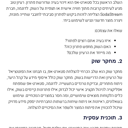
השלב הראשון בכל סטארט-אפ הוא זיהוי בעיה שדורשת פתרון. רעיון טוב
מגיע לעיתים קרובות מתוך חוויה אישית או תצפית על השוק. לדוגמה, חברת
SodaStream הצליחה לזהות ביקוש לפתרון סביבתי לחובבי שתייה מוגזת,
ויצרה מוצר חדשני ונגיש לשימוש ביתי.
שאלו את עצמכם:
איזו בעיה אתם רוצים לפתור?
האם השוק מחפש פתרון כזה?
מה מייחד את הרעיון שלכם?
2. מחקר שוק
מחקר שוק הוא שלב הכרחי להצלחת סטארט-אפ, בו תבחנו את הפוטנציאל
של הרעיון ואת הדרישות בשוק. מחקר שוק כולל איסוף מידע על קהל היעד,
ניתוח מתחרים, ובדיקת טרנדים בתעשייה. לדוגמה, סטארט-אפ שמפתח
אפליקציה לניהול תקציב אישי יכול לבדוק אילו פתרונות קיימים בשוק, אילו
כלים הלקוחות מוצאים שימושיים, ומה חסר במוצרים הנוכחיים. שימוש
בשאלונים, ראיונות או ניתוח שיחות ברשתות החברתיות יספק מידע מדויק
שיכול להכווין את פיתוח המוצר ולשפר את הסיכויים להצלחה.
3. תוכנית עסקית