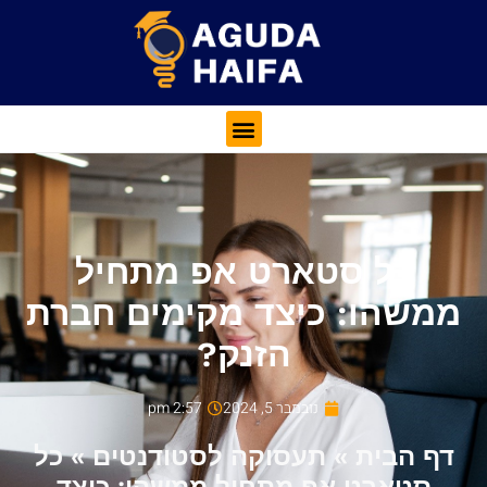
כל סטארט אפ מתחיל
ממשהו: כיצד מקימים חברת
הזנק?
נובמבר 5, 2024
2:57 pm
דף הבית
»
תעסוקה לסטודנטים
»
כל