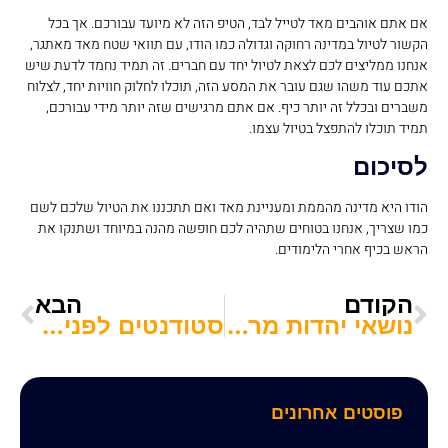
אם אתם אוהבים מאד לטייל לבד, הטיפ הזה לא מיועד עבורכם. אך בכל
הקשור לטיול במדינה רחוקה וגדולה כמו הודו, עם תוואי שטח מאד מאתגר,
אנחנו ממליצים לכם לצאת לטיול יחד עם חברים. זה תמיד נחמד לדעת שיש
אתכם עוד משהו שגם עובר את המסע הזה, תוכלו לחלוק חוויות יחד, לצלוח
משברים ובכלל זה יותר כיף. אם אתם מרגישים שזה יותר מידי עבורכם,
תמיד תוכלו להתפצל בטיול עצמו.
לסיכום
הודו היא מדינה מהממת ומעניינת מאד ואם תתכננו את הטיול שלכם לשם
כמו שצריך, אנחנו בטוחים שתהיה לכם חופשה מהנה במיוחד ושתנקו את
הראש בכיף אחרי הלימודים.
הקודם
הבא
נושאי יהדות מרתקים בזמן הפנוי: למה כדאי לקרוא את ספרי הרב שלום ארוש?
סטודנטים לפני שמניעים – מבטחים! כל מה שצריך לדעת על ביטוח לאופנוע
פוסטים אחרונים