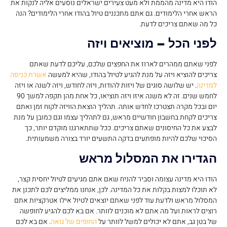
הודו היא מדינה מהממת ולא מעט צעירים ישראלים נוסעים אליה לנקות את
הראש אחרי הלימודים. גם אתם מתכננים טיול בהודו אחרי הלימודים? הנה
כל מה שאתם צריכים לדעת.
לפני הכל – מוציאים ויזה
לפני שאתם ממהרים לארוז את החפצים שלכם, עליכם לדעת שאתם
צריכים להוציא ויזה על מנת להגיע לטיול בהודו, שהיא למעשה
אשרת כניסה
למדינה
. יש שלושה סוגים של ויזות להודות, ויזה לחודש, ויזה לשנה או ויזה
לחמש שנים. זה לא משנה איזו ויזה תוציאו, כל אחת מהן תקפה למשך 90
יום ובכל מקרה תצטרכו לחדש אותה. תהליך הוצאת הוויזה לקוח זמן ואתם
צריכים לקחת בחשבון חודשיים מראש, גם לתהליך עצמו וגם כמובן על מנת
לבצע את כל החיסונים שאתם צריכים. ככל שתתארגנו מוקדם יותר, כך
הסיכוי שלכם להיות מופתעים בדקה התשעים יורד בצורה משמעותית.
הגדירו את המסלול מראש
הודו היא מדינה עצומה וסביר להניח שאם אתם מגיעים לטיול יחסית קצר,
לא תוכלו למצות בקלות את כל המדינה. לכן, אנחנו ממליצים לכם לתכנן את
המסלול מראש ולדעת עוד לפני שאתם יוצאים לטיול אילו אטרקציות אתם
רוצים לראות ועל מה אתם לא מוכנים לוותר. אם בא לכם להגיע לחופשה
של בטן גב, אתם לא יכולים למשל לוותר על
החופים של גואה
. אם בא לכם