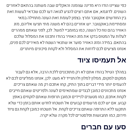
כפי שציינו הודו היא מדינה עצומנה והאקלים שבה משתנה בהתאם לאזורים
השונים. לדוגמא, אם אתם רוצים להגיע לגואה דעו לכם שכדאי לעשות זאת
בין החודשים אוקטובר ומרץ. בצפון לעומת זאת העונה מתחילה במאי
ומסתיימת באוקטובר. יש אזורים בהם לא משנה מתי תגיעו אליהם, מזג
האוויר בהם נוח כל השנה, כמו במומביי למשל. לכן, לפני שאתם ממהרים
לעלות על המטוס בדקו את מזג האוויר בהודו ותכננו את המסלול שלכם
בהתאם. במידה ומזג האוויר סוער או שתנאי השטח לא מאירים לכם פנים,
אנחנו מציעים לכם לדחות את המסלול ולא לקחת סיכונים מיותרים.
אל תעמיסו ציוד
במהלך הטיול בהודו אתם לא רק מתוכננים ללכת הרבה, אלא גם לעבור
ממקום למקום, ממלון למלון ולהתנייד לא מעט. לכן, אנחנו ממליצים לכם לא
להעמיס יותר מידי דברים בתוך התיק, קחו אתכם רק מה שאתם צריכים.
אנחנו מתכוונים כמובן לבגדים שמתאימים לעונה ולפריטים שאתם חייבים
לקחת אתכם, כמו מטענים לניידים וכמובן תרופות שאתם לוקחים באופן
קבוע. אם יש לכם מרשמים קבועים אל תשכחו לחדש אותם בזמן כדי שלא
תתקעו ללא התרופה שאתם צריכים לקחת. אל תשכחו כמובן לקחת גם ציוד
חירום, כמו תחבושות ופלסטרים לכל מקרה שלא יקרה.
סעו עם חברים