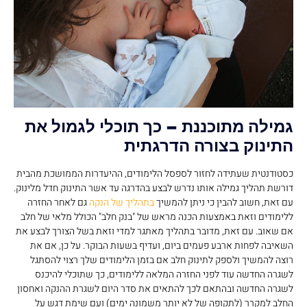
גמילה מתוכננת – כך תוכלי לגמול את
התינוק בצורה הדרגתית
כסטודנטית שעתידה לחזור לספסל הלימודים, ההיעדרות הממושכת מהבית
דורשת תהליך גמילה אותו נדרש לבצע בהדרגה עד אשר התינוק חדל מלינוק.
עם זאת, חשוב להבין כי ניתן להמשיך
בתהליך של הנקה
גם לאחר החזרה
ללימודים וזאת באמצעות הכנה מראש של "בנק חלב" הכולל מלאי של חלב
אם שאוב. עם זאת, מדובר בתהליך מאתגר למדי וזאת בשל הצורך לבצע את
השאיבה לפחות ארבע פעמים ביום, ועדיף בשעות הבוקר. על כן, אם את
רוצה להמשיך ולספק לתינוק חלב אם בזמן הלימודים שלך רצוי להסתגל
לשגרה החדשה עוד לפני החזרה המלאה ללימודים, כך שתוכלי להיכנס
לשגרה החדשה ובהתאם לכך להתאים את סדר היום לשגרת ההנקה ואחסון
החלב למקרר (לתקופה של לא יותר משמונה ימים) ועם שימת דגש על