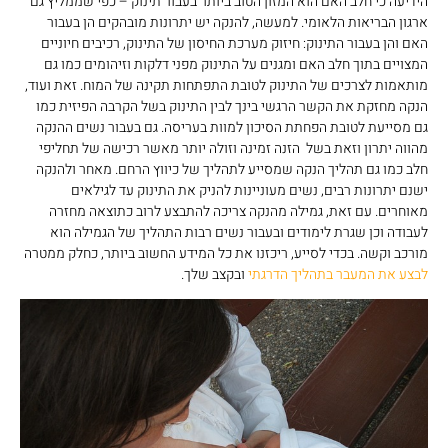
הידיעה כי חלב האם הוא המזון הטוב ביותר בעבור תינוק – כפי שממליץ גם
ארגון הבריאות הלאומי. למעשה, להנקה יש יתרונות מובהקים הן בעבור
האם והן בעבור התינוק: חיזוק מערכת החיסון של התינוק, רכיבים חיוניים
המצויים בתוך חלב האם ומגנים על התינוק מפני דלקות וזיהומים כמו גם
מותאמות לצרכים של התינוק לטובת התפתחות תקינה של המוח. זאת ועוד,
הנקה מחזקת את הקשר הרגשי בינך לבין התינוק בשל הקרבה הפיזית כמו
גם מסייעת לטובת הפחתת הסיכון למוות בעריסה. גם בעבור נשים ההנקה
מהווה יתרון וזאת בשל הזנה זמינה וזולה יותר מאשר רכישה של תחליפי
חלב כמו גם תהליך הנקה שמסייע לתהליך של כיווץ הרחם. מאחר ולהנקה
ישנם יתרונות רבים, נשים מעוניינות להניק את התינוק עד לגילאים
מאוחרים. עם זאת, גמילה מהנקה צריכה להתבצע לרוב כתוצאה מחזרה
לעבודה וכן שגרת לימודים ובעבור נשים רבות התהליך של הגמילה הוא
מורכב וקשה. בכדי לסייע, ריכזנו את כל המידע החשוב ביותר, כחלק ממטרה
לבצע את המעבר בתהליך הדרגתי
ובקצב שלך.