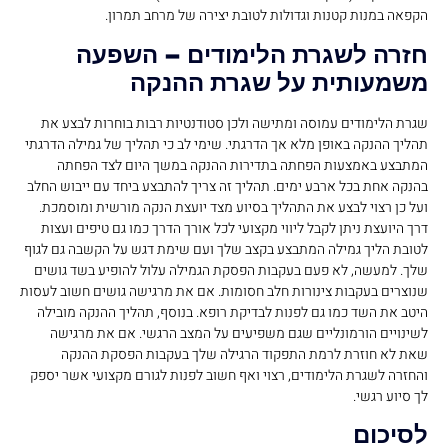
הקפאה במנות קטנות וגדולות לטובת יצירה של מרחב תמרון.
חזרה לשגרת הלימודים – השפעה
משמעותית על שגרת ההנקה
שגרת הלימודים עמוסה ומתישה ולכן סטודנטיות רבות בוחרות לבצע את
תהליך ההנקה באופן מלא אך הדרגתי. שימי לב כי תהליך של גמילה הדרגתי
המתבצע באמצעות הפחתה בתדירות ההנקה במשך היום לצד הפחתה
בהנקה אחת בכל ארבע ימים. תהליך זה צריך להתבצע ביחד עם ייבוש החלב
ועל כן רצוי לבצע את התהליך בסיוע מצד יועצת הנקה מורשית ומוסמכת.
דרך היועצת ניתן לקבל ליווי מקצועי לכל אורך הדרך כמו גם טיפים ועצות
לטובת הליך גמילה המתבצע בקצב שלך ועם שימת דגש על הקשבה גם לגוף
שלך. למעשה, לא פעם בעקבות הפסקת הגמילה עלול להופיע בשד גושים
שנוצרים בעקבות צינורות חלב חסומות. אם את מרגישה גושים חשוב לעסות
היטב את השד כמו גם לפנות לבדיקת רופא. בנוסף, תהליך ההנקה מובילה
לשינויים הורמונליים שגם משפיעים על המצב הרגשי. אם את מרגישה
שאת לא חוזרת לרמת התפקוד הרגילה שלך בעקבות הפסקת ההנקה
והחזרה לשגרת הלימודים, רצוי ואף חשוב לפנות לגורם מקצועי אשר יספק
לך סיוע רגשי.
לסיכום