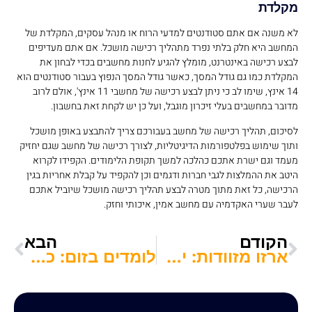
מקלדת
לא משנה אם אתם סטודנטים למדעי הרוח או מנהל עסקים, המקלדת של
המחשב היא חלק בלתי נפרד מתהליך רכישה מושכל. אם אתם מעדיפים
לבצע רכישה באינטרנט, מומלץ להגיע לחנות מחשבים בכדי לבחון את
המקלדת כמו גם גודל המסך, כאשר גודל המסך הנפוץ בעבור סטודנטים הוא
14 אינץ, שימו לב כי ניתן לבצע רכישה של מחשבי 11 אינץ', אולם לרוב
מדובר במחשבים בעלי זיכרון מוגבל, ועל כן יש לקחת זאת בחשבון.
לסיכום, תהליך רכישה של מחשב בעבורכם צריך להתבצע באופן מושכל
ותוך שימוש בפלטפורמות הדיגיטליות, לצורך רכישה של מחשב שגם יחזיק
מעמד וגם ישרת אתכם כהלכה למשך תקופת הלימודים. הקפידו לקרוא
היטב את ההמלצות לגבי חברות ודגמים וכן להקפיד על קבלת אחריות בגין
הרכישה, כל זאת מתוך מטרה לבצע תהליך רכישה מושכל שיוביל אתכם
לעבר שערי האקדמיה עם מחשב אמין, איכותי וחזק.
הקודם
הבא
ארזו מזוודות: יתרונות ללימודים בחו"ל לבעלי אזרחות פורטוגלית
לומדים בזום: כך תרכשו ציוד ללימודים אונליין