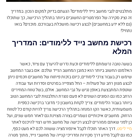
מתלבטים לגבי מחשב נייד ללימודים? הגעתם בדיוק למקום הנכון. במדריך
זה נציג סקירה של הפרמטרים החשובים ביותר בתהליך הרכישה, כך שתוכלו
(גם ללא ידע במחשבים) לבצע רכישה מושכלת בעבורכם. מוכנים? בואו
נתחיל!
רכישת מחשב נייד ללימודים: המדריך
המלא
בשעה טובה נרשמתם ללימודים וכעת נדרש להיערך עם ציוד, כאשר
האלמנט החשוב ביותר הוא כמובן המחשב הנייד שלכם. אם בעבר המחשב
שימש רק בעבור צרכי לימודים, כיום בזכות פיתוח של מחשבים חכמים ניתן
לבצע מגוון רחב של פעולות – החל מצפייה בסרטים וסדרות ועד עבודה
שוטפת המתבצעת באופן נגיש על גבי המחשב. אולם, בשל טווח המחירים
הרחב כמו גם הסוגים השונים לא פעם נוצרת התלבטות לגבי המחשב הטוב
ביותר בעבור הלימודים. צריך לקחת בחשבון כי מדובר ברכישה כספית
משמעותית, כאשר הקו המנחה בתהליך הרכישה צריך להיות קודם כל לטווח
הרחוק. מחשבים איכותיים נשמרים בצורה מצוינת גם לאחר חמש שנים, ועל
כן לפני שאתם ממהרים לבצע רכישה של מחשב חדש רצוי להיכנס לאתר
מיי ליסט
. דרך האתר תוכלו לקבל אינפורמציה ששווה לכם לא מעט כסף,
כמו גם לקבל מידע דרך סקירות ומדריכי קנייה של מחשבי נייד, מתוך מטרה