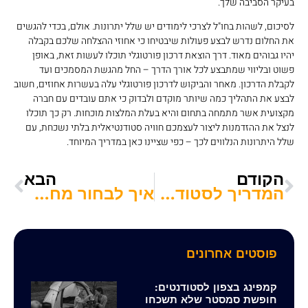
בעיקר הסביבה שלך.
לסיכום, לשהות בחו"ל לצרכי לימודים יש שלל יתרונות. אולם, בכדי להגשים
את החלום נדרש לבצע פעולות שיבטיחו כי אחוזי ההצלחה שלכם בקבלה
יהיו גבוהים מאוד. דרך הוצאת דרכון פורטוגלי תוכלו לעשות זאת, באופן
פשוט ובליווי שמתבצע לכל אורך הדרך – החל מהגשת המסמכים ועד
לקבלת הדרכון. מאחר והביקוש לדרכון פורטוגלי עלה בעשרות אחוזים, חשוב
לבצע את התהליך כמה שיותר מוקדם ולבדוק כי אתם עובדים עם חברה
מקצועית אשר מתמחה בתחום והיא בעלת המלצות מוכחות. רק כך תוכלו
לנצל את ההזדמנות ליצור לעצמכם חוויה סטודנטיאלית בלתי נשכחת, עם
שלל היתרונות הנלווים לכך – כפי שציינו כאן במדריך המיוחד.
הקודם
הבא
המדריך לסטודנטיות ההריוניות: כל הזכויות שמגיעות לכן בהיריון בזמן הלימודים
איך לבחור מחשב נייד ללימודים בלי ידע במחשבים?
פוסטים אחרונים
קמפינג בצפון לסטודנטים:
חופשת סמסטר שלא תשכחו