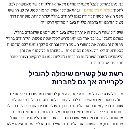
כך, ניתן בהחלט לקבל מלגת לימודים מלאה או חלקית אשר מאפשרת לכם
לחסוך
בעלויות הלימודים
– ובהתאם לכך אפילו לחסוך כסף. על כן, החשש
מפני הוצאה כספית אדירה בזמן לימודים בחו"ל יכולה להיות מופחתת דרך
ניצול הזדמנויות בדמות מלגות בעבור מחזיקי דרכון זר.
שיפור כישורי השפה הוא יתרון בולט בעבור סטודנטים שלומדים בחו"ל.
בעולם גלובלי שבו כל אחד מאיתנו נדרש לסגל שפה נוספת, הלימודים בחו"ל
מחזקת ומשפרת את כישורי השפה הזרה ובהתאם לכך נותנת לכם הזדמנות
כסטודנטים ליצור לעצמכם בסיס איתן שבזכותו תוכל למנף את זמן
הלימודים לטובת השתלבות בחברות גלובליות כמו גם לתקשר בצורה טובה
יותר עם אזרחים זרים.
רשת של קשרים שיכולה להוביל
לקריירה אך גם לחברות
מעבר להיבט של הלימודים עצמם, לא ניתן להתעלם מהעובדה כי לימודים
בחו"ל כסטודנטים מאפשרים לכם להיחשף לסטודנטים מכל רחבי העולם
שחווים בדיוק איתכם את הלימודים. דרך מעגל החברים החדש שלכם תוכלו
כסטודנטים ליצור לעצמכם חיים סטודנטיאליים מרתקים ומגוונים כמו גם
אפשרות ליצור חברויות שיימשכו גם הרבה אחרי תום הלימודים. כפי שכל
סטודנט יודע, מה שעושה את הלימודים מוצלחים הוא לא המוסד עצמו אלא