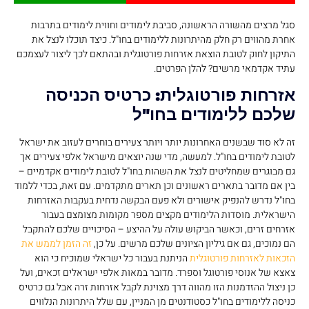
סגל מרצים מהשורה הראשונה, סביבת לימודים וחווית לימודים בתרבות
אחרת מהווים רק חלק מהיתרונות ללימודים בחו"ל. כיצד תוכלו לנצל את
התיקון לחוק לטובת הוצאת אזרחות פורטוגלית ובהתאם לכך ליצור לעצמכם
עתיד אקדמאי מרשים? להלן הפרטים.
אזרחות פורטוגלית: כרטיס הכניסה
שלכם ללימודים בחו"ל
זה לא סוד שבשנים האחרונות יותר ויותר צעירים בוחרים לעזוב את ישראל
לטובת לימודים בחו"ל. למעשה, מדי שנה יוצאים מישראל אלפי צעירים אך
גם מבוגרים שמחליטים לנצל את השהות בחו"ל לטובת לימודים אקדמיים –
בין אם מדובר בתארים ראשונים וכן תארים מתקדמים. עם זאת, בכדי ללמוד
בחו"ל נדרש להנפיק אישורים ולא פעם הבקשה נדחית בעקבות האזרחות
הישראלית. מוסדות הלימודים מקצים מספר מקומות מצומצם בעבור
אזרחים זרים, וכאשר הביקוש עולה על ההיצע – הסיכויים שלכם להתקבל
הם נמוכים, גם אם גיליון הציונים שלכם מרשים. על כן,
זה הזמן לממש את
הזכאות לאזרחות פורטוגלית
הניתנת בעבור כל ישראלי שמוכיח כי הוא
צאצא של אנוסי פורטוגל וספרד. מדובר במאות אלפי ישראלים זכאים, ועל
כן ניצול ההזדמנות הזו מהווה דרך מצוינת לקבל אזרחות זרה אבל גם כרטיס
כניסה ללימודים בחו"ל כסטודנטים מן המניין, עם שלל היתרונות הנלווים