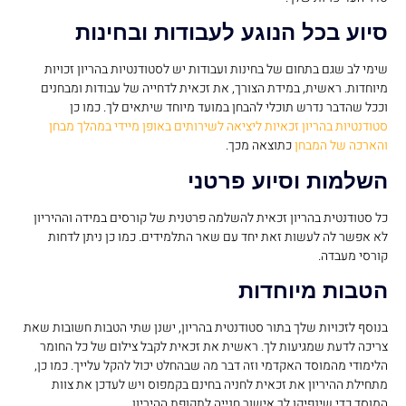
סיוע בכל הנוגע לעבודות ובחינות
שימי לב שגם בתחום של בחינות ועבודות יש לסטודנטיות בהריון זכויות
מיוחדות. ראשית, במידת הצורך, את זכאית לדחייה של עבודות ומבחנים
וככל שהדבר נדרש תוכלי להבחן במועד מיוחד שיתאים לך. כמו כן
סטודנטיות בהריון זכאיות ליציאה לשירותים באופן מיידי במהלך מבחן
והארכה של המבחן
כתוצאה מכך.
השלמות וסיוע פרטני
כל סטודנטית בהריון זכאית להשלמה פרטנית של קורסים במידה וההיריון
לא אפשר לה לעשות זאת יחד עם שאר התלמידים. כמו כן ניתן לדחות
קורסי מעבדה.
הטבות מיוחדות
בנוסף לזכויות שלך בתור סטודנטית בהריון, ישנן שתי הטבות חשובות שאת
צריכה לדעת שמגיעות לך. ראשית את זכאית לקבל צילום של כל החומר
הלימודי מהמוסד האקדמי וזה דבר מה שבהחלט יכול להקל עלייך. כמו כן,
מתחילת ההיריון את זכאית לחניה בחינם בקמפוס ויש לעדכן את צוות
המוסד כדי שינפיקו לך אישור חנייה לתקופת ההיריון.