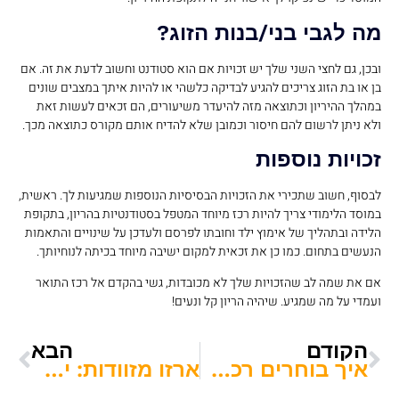
מה לגבי בני/בנות הזוג?
ובכן, גם לחצי השני שלך יש זכויות אם הוא סטודנט וחשוב לדעת את זה. אם
בן או בת הזוג צריכים להגיע לבדיקה כלשהי או להיות איתך במצבים שונים
במהלך ההיריון וכתוצאה מזה להיעדר משיעורים, הם זכאים לעשות זאת
ולא ניתן לרשום להם חיסור וכמובן שלא להדיח אותם מקורס כתוצאה מכך.
זכויות נוספות
לבסוף, חשוב שתכירי את הזכויות הבסיסיות הנוספות שמגיעות לך. ראשית,
במוסד הלימודי צריך להיות רכז מיוחד המטפל בסטודנטיות בהריון, בתקופת
הלידה ובתהליך של אימוץ ילד וחובתו לפרסם ולעדכן על שינויים והתאמות
הנעשים בתחום. כמו כן את זכאית למקום ישיבה מיוחד בכיתה לנוחיותך.
אם את שמה לב שהזכויות שלך לא מכובדות, גשי בהקדם אל רכז התואר
ועמדי על מה שמגיע. שיהיה הריון קל ונעים!
הקודם
הבא
איך בוחרים רכב מתאים לסטודנטים?
ארזו מזוודות: יתרונות ללימודים בחו"ל לבעלי אזרחות פורטוגלית