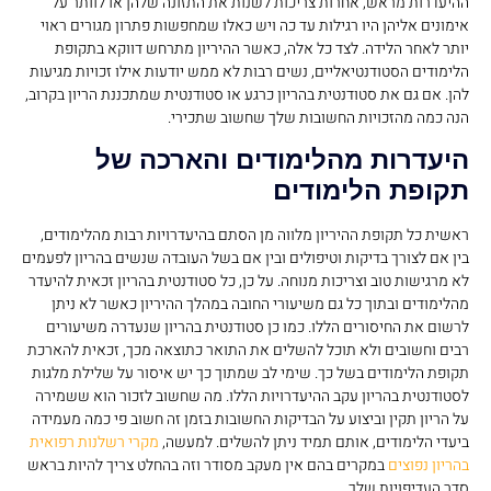
ההיעדרות מראש, אחרות צריכות לשנות את התזונה שלהן או לוותר על
אימונים אליהן היו רגילות עד כה ויש כאלו שמחפשות פתרון מגורים ראוי
יותר לאחר הלידה. לצד כל אלה, כאשר ההיריון מתרחש דווקא בתקופת
הלימודים הסטודנטיאליים, נשים רבות לא ממש יודעות אילו זכויות מגיעות
להן. אם גם את סטודנטית בהריון כרגע או סטודנטית שמתכננת הריון בקרוב,
הנה כמה מהזכויות החשובות שלך שחשוב שתכירי.
היעדרות מהלימודים והארכה של
תקופת הלימודים
ראשית כל תקופת ההיריון מלווה מן הסתם בהיעדרויות רבות מהלימודים,
בין אם לצורך בדיקות וטיפולים ובין אם בשל העובדה שנשים בהריון לפעמים
לא מרגישות טוב וצריכות מנוחה. על כן, כל סטודנטית בהריון זכאית להיעדר
מהלימודים ובתוך כל גם משיעורי החובה במהלך ההיריון כאשר לא ניתן
לרשום את החיסורים הללו. כמו כן סטודנטית בהריון שנעדרה משיעורים
רבים וחשובים ולא תוכל להשלים את התואר כתוצאה מכך, זכאית להארכת
תקופת הלימודים בשל כך. שימי לב שמתוך כך יש איסור על שלילת מלגות
לסטודנטית בהריון עקב ההיעדרויות הללו. מה שחשוב לזכור הוא ששמירה
על הריון תקין וביצוע על הבדיקות החשובות בזמן זה חשוב פי כמה מעמידה
ביעדי הלימודים, אותם תמיד ניתן להשלים. למעשה,
מקרי רשלנות רפואית
בהריון נפוצים
במקרים בהם אין מעקב מסודר וזה בהחלט צריך להיות בראש
סדר העדיפויות שלך.