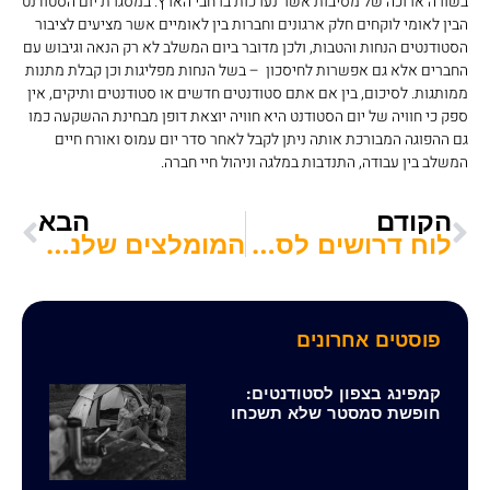
בשורה ארוכה של מסיבות אשר נערכות ברחבי הארץ. במסגרת יום הסטודנט
הבין לאומי לוקחים חלק ארגונים וחברות בין לאומיים אשר מציעים לציבור
הסטודנטים הנחות והטבות, ולכן מדובר ביום המשלב לא רק הנאה וגיבוש עם
החברים אלא גם אפשרות לחיסכון – בשל הנחות מפליגות וכן קבלת מתנות
ממותגות. לסיכום, בין אם אתם סטודנטים חדשים או סטודנטים ותיקים, אין
ספק כי חוויה של יום הסטודנט היא חוויה יוצאת דופן מבחינת ההשקעה כמו
גם ההפוגה המבורכת אותה ניתן לקבל לאחר סדר יום עמוס ואורח חיים
המשלב בין עבודה, התנדבות במלגה וניהול חיי חברה.
הקודם
הבא
לוח דרושים לסטודנטים: עבודה בזמן התואר
המומלצים שלנו: עיתונות לסטודנטים
פוסטים אחרונים
קמפינג בצפון לסטודנטים:
חופשת סמסטר שלא תשכחו