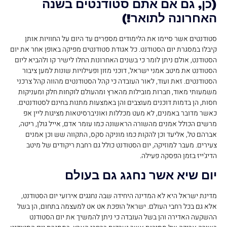
(כן, גם אם אתם סטודנטים בשנה
האחרונה לתואר!)
סטודנטים אשר סיימו את הלימודים מספרים עד היום על החוויות אותן
קיבלו במסגרת יום הסטודנט. כל אגודת סטודנטים מפיקה באופן אחר את יום
הסטודנט, אולם ניתן לומר כי בשנים האחרונות החלו לישיר קו ולהביא ליום
הסטודנט את מיטב אמני ישראל, דוכני מזון ופעילויות שונות למען ציבור
הסטודנטים. זאת ועוד, לאור העובדה כי קהל הסטודנטים מהווה קהל צרכני
משמעותי מאוד, חברות מובילות מהארץ ומהעולם לוקחות חלק ומעניקות
חסות, הן בדמות דוכנים מעוצבים והן באמצעות מתנות בחינם לסטודנטים.
כאשר מדובר באמנים, לא מעט מכללות ואוניברסיטאות מציגות ליין אפ
מרשים הכולל אמנים מהשורה הראשונה כמו עומר אדם, אייל גולן, ריטה,
אברהם טל, אליעד וכן להקות כמו מוניקה סקס, התקווה שש וכן אמנים
צעירים. מעבר למוזיקה, יום הסטודנט כולל גם רחבת ריקודים של מיטב
הדיג'ייז בזמן הפסקה פעילה.
יום שיא אשר נחגג גם בעולם
מדינת ישראל היא לא המדינה היחידה שבה נחגגים אירועי יום הסטודנט,
אלא גם בכל רחבי העולם. ישראל הופכת אט אט למעצמה בתחום, הן בשל
ההשקעה האדירה והן בשל העובדה כי ניתן להמשיך את יום הסטודנט