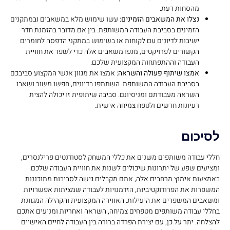
מהסחות דעת.
נצלו את המשאבים הזמינים:
עשו שימוש מלא במשאבים ובמתקנים
הזמינים בסביבת העבודה המשותפת. בין אם מדובר בהזמנת חדר
ישיבות לדיונים עם לקוחות או בשימוש במתקני הדפסה לחומרים
הקשורים לפרויקטים, מנפו משאבים אלה כדי לשפר את חוויית
העבודה וההתפתחות המקצועית שלכם.
אמצו שיתוף פעולה והשראה:
אמצו את מגוון אנשי המקצוע סביבכם
בסביבת העבודה המשותפת. השתתפו בדיונים, חפשו משוב ושאבו
השראה מעבודתם ומניסיונם. סביבה שיתופית זו יכולה להצית
רעיונות חדשים ולטפח צמיחה אישית.
לסיכום
חללי עבודה משותפים משנים את כללי המשחק לסטודנטים פרילנסרים,
ומציעים שפע של יתרונות שיכולים לשנות את חוויית העבודה שלכם.
באמצעות אימוץ מרחבים אלה, אתם מקבלים גישה לסביבות מתוכננות
המשפרות את הפרודוקטיביות, הזדמנויות לעבודה שמציתות אפשרויות
ומשאבים המשפרים את היעילות. האווירה המקצועית והקהילה המגוונת
בחללי עבודה משותפים מטפחים צמיחה, השראה ואחריות ומניעים אתכם
להצלחה. יתר על כן, עם יצירת הפרדה ברורה בין העבודה לחיים האישיים