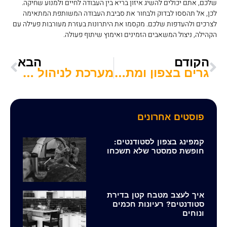
שלכם, אתם יכולים להשיג איזון בריא בין העבודה לחיים ולמנוע שחיקה.
לכן, אל תהססו לבדוק ולבחור את סביבת העבודה המשותפת המתאימה
לצרכים ולהעדפות שלכם. מקסמו את היתרונות בעזרת מעורבות פעילה עם
הקהילה, ניצול המשאבים הזמינים ואימוץ שיתוף פעולה.
הקודם
הבא
גרים בצפון ומתעניינים בנדל"ן? כדאי שתכירו את תוכניות הפינוי בינוי בחיפה
מערכת לניהול אשראי חוץ בנקאי: האם היא נחוצה גם למוסדות אקדמיים?
פוסטים אחרונים
קמפינג בצפון לסטודנטים:
חופשת סמסטר שלא תשכחו
איך לעצב מטבח קטן בדירת
סטודנטים? רעיונות חכמים
ונוחים