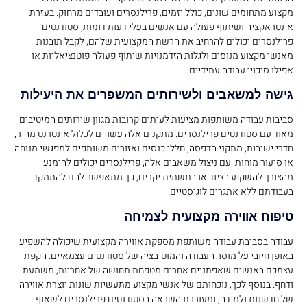
מקצוע מתחומים שונים, כולל יזמים, פרילנסרים ועובדים מרחוק. בעזרת
אינטראקציה ושיתוף פעולה עם אנשים בעלי דעות דומות, סטודנטים
פרילנסרים יכולים להרחיב את הרשת המקצועית שלהם, לקבל תובנות
מאנשי מקצוע מנוסים ולגלות הזדמנויות שיתוף פעולה פוטנציאליות או
אפילו סיכויי עבודה עתידיים.
גישה למשאבים ולשירותים המשפרים את היעילות
סביבות עבודה משותפות מציעות לעיתים קרובות מגוון שירותים המיטיבים
מאוד עם סטודנטים פרילנסרים. מתקנים אלה עשויים לכלול אינטרנט מהיר,
חדרי ישיבות, מתקני הדפסה, חללי כנסים ואזורים משותפים למפגשי מנוחה
או סיעור מוחות. עם ניצול משאבים אלה, פרילנסרים יכולים להימנע
מהצורך להשקיע בציוד או בתשתית יקרים, כך מתאפשר להם להתמקד
בעבודתם ללא אתגרים לוגיסטיים.
טיפוח אווירה מקצועית לצמיחה
עבודה בסביבת עבודה משותפת מספקת אווירה מקצועית שיכולה להשפיע
באופן חיובי על מוסר העבודה והמוטיבציה של סטודנטים עצמאיים. הקפת
עצמכם באנשים שאפתניים אחרים מטפחת תחושה של אחריות, משמעת
ודחף. בנוסף לכך, נוכחותם של אנשי מקצוע מתעשיות שונות יוצרת אווירה
של חדשנות ולמידה, ומעוררת השראה בסטודנטים פרילנסרים לשאוף