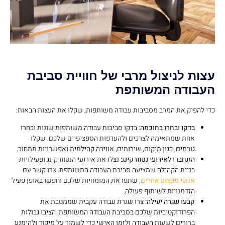
עצות לניצול מרבי של חוויית סביבת
העבודה המשותפת
כדי להפיק את המרב מסביבות עבודה משותפות, שקלו את העצות הבאות:
בדקו ובחרו בחוכמה:
בדקו סביבות עבודה משותפות שונות ובחרו
אחת שמתאימה לצרכים ולהעדפות הספציפיים שלכם. שקלו
גורמים, כגון מיקום, שירותים, אווירה קהילתית ואפשרויות תמחור.
התחברו לאירועי נטוורקינג:
נצלו את אירועי הנטוורקינג ופעילויות
בניית הקהילה שמציעה סביבת העבודה המשותפת. צרו קשר עם
אנשי מקצוע אחרים
, שתפו את המומחיות שלכם וחפשו באופן פעיל
הזדמנויות לשיתוף פעולה.
קבעו שגרה יעילה:
צרו שגרת עבודה עקבית שממטבת את
הפרודוקטיביות שלכם בסביבת העבודה המשותפת. הציבו גבולות
ברורים לשעות העבודה ולזמן האישי כדי לשמור על מיקוד ולהימנע