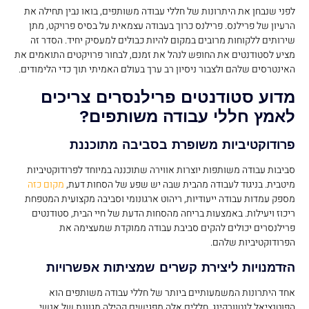
לפני שנבחן את היתרונות של חללי עבודה משותפים, בואו נבין תחילה את
הרעיון של פרילנס. פרילנס כרוך בעבודה עצמאית על בסיס פרויקט, מתן
שירותים ללקוחות מרובים במקום להיות כבולים למעסיק יחיד. הסדר זה
מציע לסטודנטים את החופש לנהל את זמנם, לבחור פרויקטים התואמים את
האינטרסים שלהם ולצבור ניסיון רב ערך בעולם האמיתי תוך כדי הלימודים.
מדוע סטודנטים פרילנסרים צריכים
לאמץ חללי עבודה משותפים?
פרודוקטיביות משופרת בסביבה מתוכננת
סביבות עבודה משותפות יוצרות אווירה שתוכננה במיוחד לפרודוקטיביות
מיטבית. בניגוד לעבודה מהבית שבה יש שפע של הסחות דעת,
מקום כזה
מספק עמדות עבודה ייעודיות, ריהוט ארגונומי וסביבה מקצועית המטפחת
ריכוז ויעילות. באמצעות בריחה מהסחות הדעת של חיי הבית, סטודנטים
פרילנסרים יכולים להקים סביבת עבודה ממוקדת שמעצימה את
הפרודוקטיביות שלהם.
הזדמנויות ליצירת קשרים שמציתות אפשרויות
אחד היתרונות המשמעותיים ביותר של חללי עבודה משותפים הוא
הפוטנציאל לנטוורקינג. חללים אלה מפגישים קהילה מגוונת של אנשי